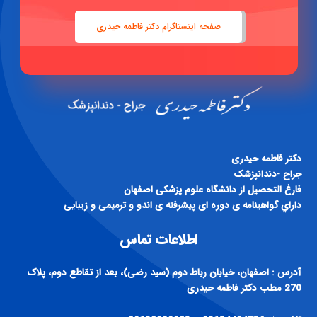
صفحه اینستاگرام دکتر فاطمه حیدری
دكتر فاطمه حيدری
جراح -دندانپزشک
فارغ التحصيل از دانشگاه علوم پزشكی اصفهان
داراي گواهينامه ی دوره ای پيشرفته ی اندو و ترميمی و زيبايی
اطلاعات تماس
آدرس : اصفهان، خیابان رباط دوم (سید رضی)، بعد از تقاطع دوم، پلاک
270 مطب دکتر فاطمه حیدری