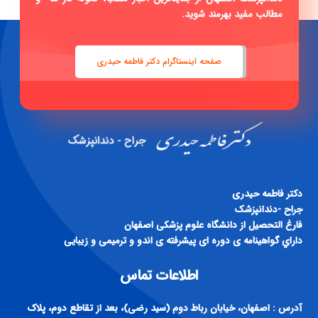
مطالب مفید بهرمند شوید.
صفحه اینستاگرام دکتر فاطمه حیدری
دكتر فاطمه حيدری
جراح -دندانپزشک
فارغ التحصيل از دانشگاه علوم پزشكی اصفهان
داراي گواهينامه ی دوره ای پيشرفته ی اندو و ترميمی و زيبايی
اطلاعات تماس
آدرس : اصفهان، خیابان رباط دوم (سید رضی)، بعد از تقاطع دوم، پلاک