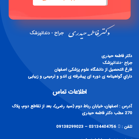
صفحه اینستاگرام دکتر فاطمه حیدری
دكتر فاطمه حيدری
جراح -دندانپزشک
فارغ التحصيل از دانشگاه علوم پزشكی اصفهان
داراي گواهينامه ی دوره ای پيشرفته ی اندو و ترميمی و زيبايی
اطلاعات تماس
آدرس : اصفهان، خیابان رباط دوم (سید رضی)، بعد از تقاطع دوم، پلاک
270 مطب دکتر فاطمه حیدری