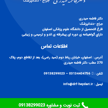
دكتر فاطمه حيدری
جراح -دندانپزشک
فارغ التحصيل از دانشگاه علوم پزشكی اصفهان
داراي گواهينامه ی دوره ای پيشرفته ی اندو و ترميمی و زيبايی
اطلاعات تماس
آدرس : اصفهان، خیابان رباط دوم (سید رضی)، بعد از تقاطع دوم، پلاک
270 مطب دکتر فاطمه حیدری
تلفن :
03134404756 – 09138299023
ایمیل : info@drf-heydari.ir
ثبت نوبت و مشاوره ‎09138299023