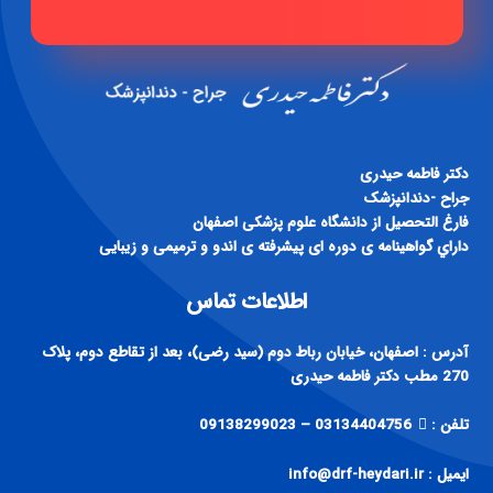
دكتر فاطمه حيدری
جراح -دندانپزشک
فارغ التحصيل از دانشگاه علوم پزشكی اصفهان
داراي گواهينامه ی دوره ای پيشرفته ی اندو و ترميمی و زيبايی
اطلاعات تماس
آدرس : اصفهان، خیابان رباط دوم (سید رضی)، بعد از تقاطع دوم، پلاک
270 مطب دکتر فاطمه حیدری
تلفن :
03134404756 – 09138299023
ایمیل : info@drf-heydari.ir