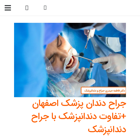
09138299023
جراح دندان پزشک اصفهان
+تفاوت دندانپزشک با جراح
دندانپزشک