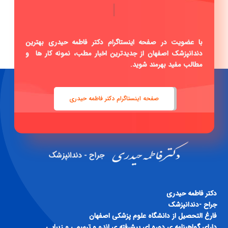
|
با عضویت در صفحه اینستاگرام دکتر فاطمه حیدری بهترین
دندانپزشک اصفهان از جدیدترین اخبار مطب، نمونه کار ها و
مطالب مفید بهرمند شوید.
صفحه اینستاگرام دکتر فاطمه حیدری
دكتر فاطمه حيدری
جراح -دندانپزشک
فارغ التحصيل از دانشگاه علوم پزشكی اصفهان
داراي گواهينامه ی دوره ای پيشرفته ی اندو و ترميمی و زيبايی