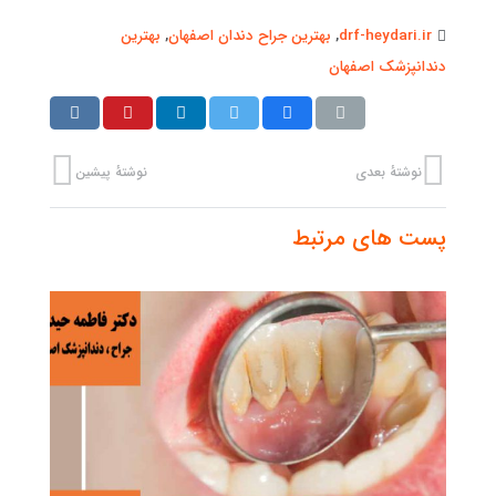
drf-heydari.ir
,
بهترین جراح دندان اصفهان
,
بهترین
دندانپزشک اصفهان
نوشتهٔ بعدی
نوشتهٔ پیشین
پست های مرتبط