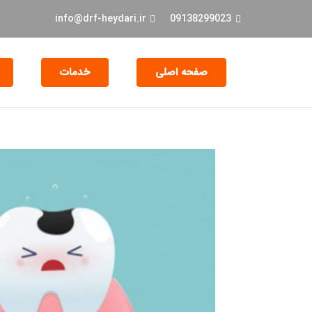
info@drf-heydari.ir
09138299023
صفحه اصلی
خدمات
جراحی و EXT دندان