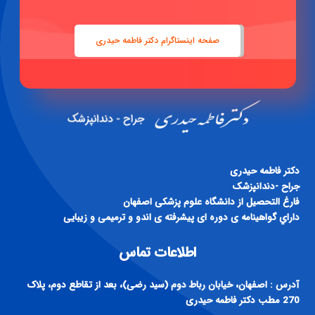
صفحه اینستاگرام دکتر فاطمه حیدری
دكتر فاطمه حيدری
جراح -دندانپزشک
فارغ التحصيل از دانشگاه علوم پزشكی اصفهان
داراي گواهينامه ی دوره ای پيشرفته ی اندو و ترميمی و زيبايی
اطلاعات تماس
آدرس : اصفهان، خیابان رباط دوم (سید رضی)، بعد از تقاطع دوم، پلاک
270 مطب دکتر فاطمه حیدری