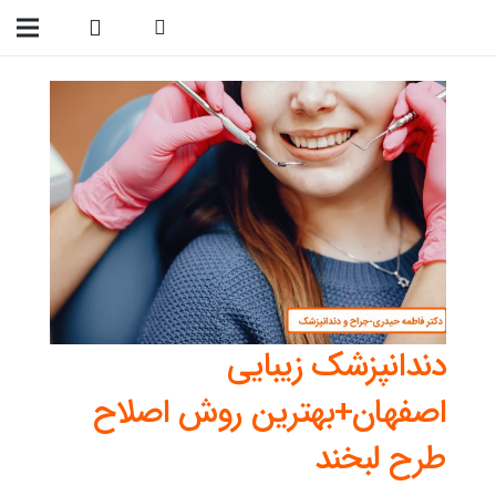
09138299023
دندانپزشک زیبایی
اصفهان+بهترین روش اصلاح
طرح لبخند