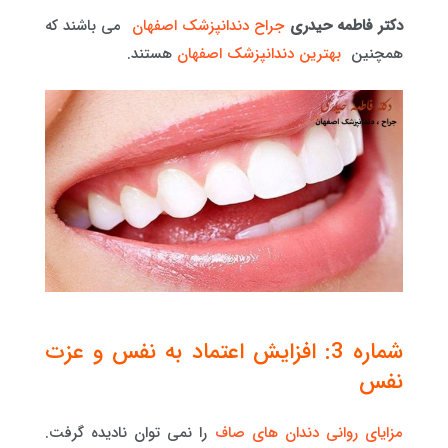
دکتر فاطمه حیدری
جراح دندانپزشک اصفهان
می باشند که
همچنین
بهترین دندانپزشک اصفهان
هستند.
شماره 3: افزایش اعتماد به نفس و عزت
نفس
مزایای روانی دندان های صاف
را نمی توان نادیده گرفت.