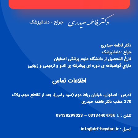
دكتر فاطمه حيدری
جراح -دندانپزشک
فارغ التحصيل از دانشگاه علوم پزشكی اصفهان
داراي گواهينامه ی دوره ای پيشرفته ی اندو و ترميمی و زيبايی
اطلاعات تماس
آدرس : اصفهان، خیابان رباط دوم (سید رضی)، بعد از تقاطع دوم، پلاک
270 مطب دکتر فاطمه حیدری
تلفن :
03134404756 – 09138299023
ایمیل : info@drf-heydari.ir