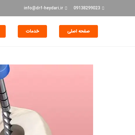
info@drf-heydari.ir
09138299023
صفحه اصلی
خدمات
جراحی و EXT دندان