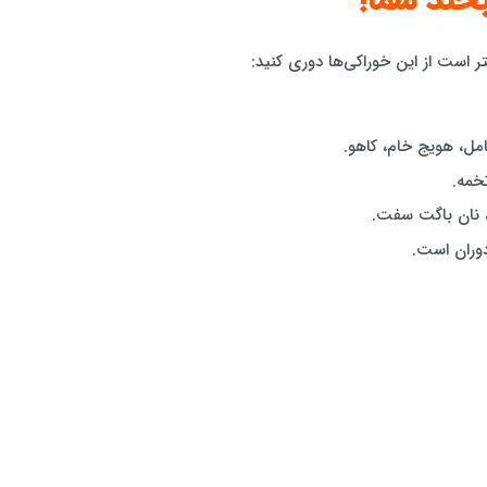
خند شما!
ر است از این خوراکی‌ها دوری کنید:
ل، هویج خام، کاهو.
خمه.
 نان باگت سفت.
دوران است.