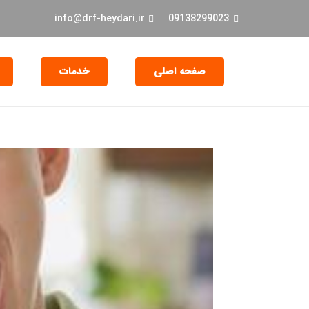
info@drf-heydari.ir
09138299023
صفحه اصلی
خدمات
جراحی و EXT دندان