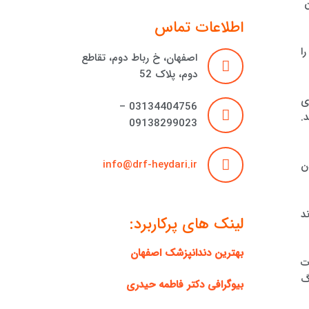
ن
اطلاعات تماس
ا
اصفهان، خ رباط دوم، تقاطع
دوم، پلاک 52
ی
03134404756 –
.
09138299023
info@drf-heydari.ir
ن
د
لینک های پرکاربرد:
بهترین دندانپزشک اصفهان
ت
گ
بیوگرافی دکتر فاطمه حیدری