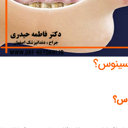
 سینوس؟
وس؟