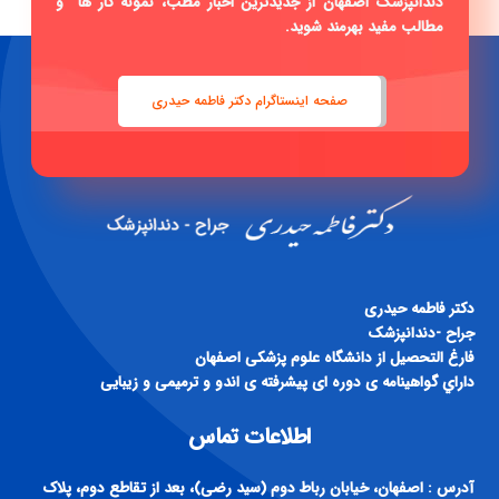
دندانپزشک اصفهان از جدیدترین اخبار مطب، نمونه کار ها و
مطالب مفید بهرمند شوید.
صفحه اینستاگرام دکتر فاطمه حیدری
دكتر فاطمه حيدری
جراح -دندانپزشک
فارغ التحصيل از دانشگاه علوم پزشكی اصفهان
داراي گواهينامه ی دوره ای پيشرفته ی اندو و ترميمی و زيبايی
اطلاعات تماس
آدرس : اصفهان، خیابان رباط دوم (سید رضی)، بعد از تقاطع دوم، پلاک