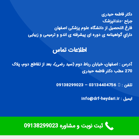
دكتر فاطمه حيدری
جراح -دندانپزشک
فارغ التحصيل از دانشگاه علوم پزشكی اصفهان
داراي گواهينامه ی دوره ای پيشرفته ی اندو و ترميمی و زيبايی
اطلاعات تماس
آدرس : اصفهان، خیابان رباط دوم (سید رضی)، بعد از تقاطع دوم، پلاک
270 مطب دکتر فاطمه حیدری
تلفن :
03134404756 – 09138299023
ایمیل : info@drf-heydari.ir
ثبت نوبت و مشاوره ‎09138299023