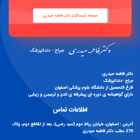
صفحه اینستاگرام دکتر فاطمه حیدری
دكتر فاطمه حيدری
جراح -دندانپزشک
فارغ التحصيل از دانشگاه علوم پزشكی اصفهان
داراي گواهينامه ی دوره ای پيشرفته ی اندو و ترميمی و زيبايی
اطلاعات تماس
آدرس : اصفهان، خیابان رباط دوم (سید رضی)، بعد از تقاطع دوم، پلاک
270 مطب دکتر فاطمه حیدری