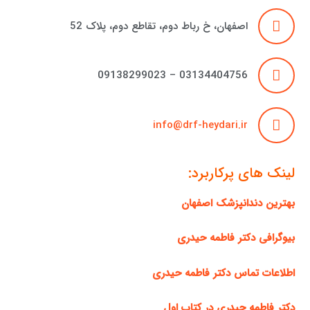
اصفهان، خ رباط دوم، تقاطع دوم، پلاک 52
03134404756 – 09138299023
info@drf-heydari.ir
لینک های پرکاربرد:
بهترین دندانپزشک اصفهان
بیوگرافی دکتر فاطمه حیدری
اطلاعات تماس دکتر فاطمه حیدری
دکتر فاطمه حیدری در کتاب اول