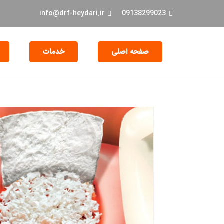
info@drf-heydari.ir
09138299023
صفحه اصلی
خدمات
جراحی و EXT دندان