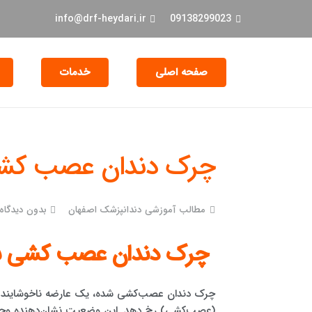
info@drf-heydari.ir
09138299023
صفحه اصلی
خدمات
جراحی و EXT دندان
چرک دندان عصب کش
مطالب آموزشی دندانپزشک اصفهان
بدون دیدگاه
چرک دندان عصب کشی ش
چرک دندان عصب‌کشی شده، یک عارضه ناخوشایند و د
(عصب‌کشی) رخ دهد. این وضعیت نشان‌دهنده وجود 