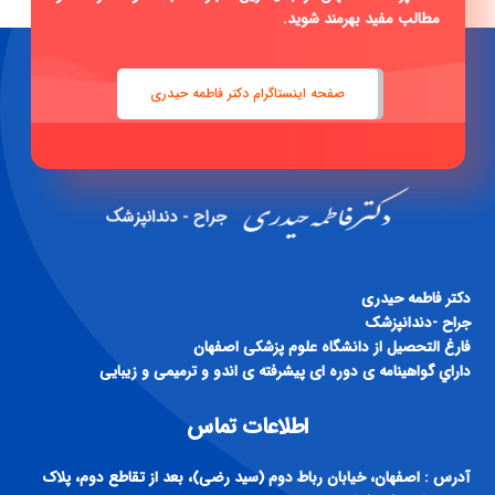
مطالب مفید بهرمند شوید.
صفحه اینستاگرام دکتر فاطمه حیدری
دكتر فاطمه حيدری
جراح -دندانپزشک
فارغ التحصيل از دانشگاه علوم پزشكی اصفهان
داراي گواهينامه ی دوره ای پيشرفته ی اندو و ترميمی و زيبايی
اطلاعات تماس
آدرس : اصفهان، خیابان رباط دوم (سید رضی)، بعد از تقاطع دوم، پلاک