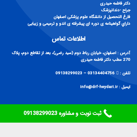
دكتر فاطمه حيدری
جراح -دندانپزشک
فارغ التحصيل از دانشگاه علوم پزشكی اصفهان
داراي گواهينامه ی دوره ای پيشرفته ی اندو و ترميمی و زيبايی
اطلاعات تماس
آدرس : اصفهان، خیابان رباط دوم (سید رضی)، بعد از تقاطع دوم، پلاک
270 مطب دکتر فاطمه حیدری
تلفن :
03134404756 – 09138299023
ایمیل : info@drf-heydari.ir
ثبت نوبت و مشاوره ‎09138299023