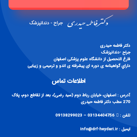
دكتر فاطمه حيدری
جراح -دندانپزشک
فارغ التحصيل از دانشگاه علوم پزشكی اصفهان
داراي گواهينامه ی دوره ای پيشرفته ی اندو و ترميمی و زيبايی
اطلاعات تماس
آدرس : اصفهان، خیابان رباط دوم (سید رضی)، بعد از تقاطع دوم، پلاک
270 مطب دکتر فاطمه حیدری
تلفن :
03134404756 – 09138299023