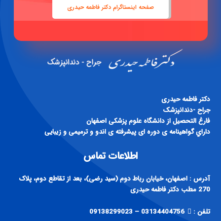
صفحه اینستاگرام دکتر فاطمه حیدری
دكتر فاطمه حيدری
جراح -دندانپزشک
فارغ التحصيل از دانشگاه علوم پزشكی اصفهان
داراي گواهينامه ی دوره ای پيشرفته ی اندو و ترميمی و زيبايی
اطلاعات تماس
آدرس : اصفهان، خیابان رباط دوم (سید رضی)، بعد از تقاطع دوم، پلاک
270 مطب دکتر فاطمه حیدری
تلفن :
03134404756 – 09138299023