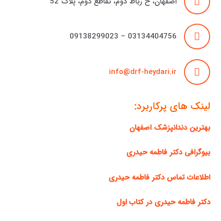
اصفهان، خ رباط دوم، تقاطع دوم، پلاک 52
03134404756 – 09138299023
info@drf-heydari.ir
لینک های پرکاربرد:
بهترین دندانپزشک اصفهان
بیوگرافی دکتر فاطمه حیدری
اطلاعات تماس دکتر فاطمه حیدری
دکتر فاطمه حیدری در کتاب اول