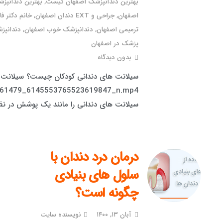
بهترین دندانپزشک اصفهان کیست
,
بهترین دندانپزش
اصفهان
,
جراحی و EXT دندان اصفهان
,
خانم دکتر ف
ترمیمی اصفهان
,
دندانپزشک خوب اصفهان
,
دندانپز
پزشک در اصفهان
بدون دیدگاه
561479_6145553765523619847_n.mp4
سیلانت های دندانی را مانند یک پوشش در نظر 
درمان درد دندان با
سلول های بنیادی
چگونه است؟
آبان ۱۳, ۱۴۰۰
نویسنده سایت