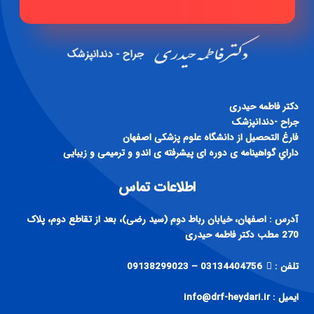
دكتر فاطمه حيدری
جراح -دندانپزشک
فارغ التحصيل از دانشگاه علوم پزشكی اصفهان
داراي گواهينامه ی دوره ای پيشرفته ی اندو و ترميمی و زيبايی
اطلاعات تماس
آدرس : اصفهان، خیابان رباط دوم (سید رضی)، بعد از تقاطع دوم، پلاک
270 مطب دکتر فاطمه حیدری
تلفن :
03134404756 – 09138299023
ایمیل : info@drf-heydari.ir