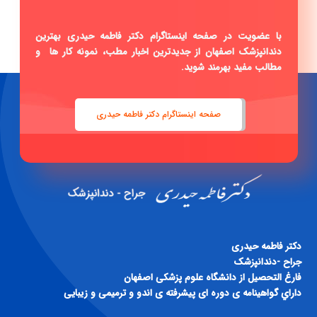
با عضویت در صفحه اینستاگرام دکتر فاطمه حیدری بهترین
دندانپزشک اصفهان از جدیدترین اخبار مطب، نمونه کار ها و
مطالب مفید بهرمند شوید.
صفحه اینستاگرام دکتر فاطمه حیدری
دكتر فاطمه حيدری
جراح -دندانپزشک
فارغ التحصيل از دانشگاه علوم پزشكی اصفهان
داراي گواهينامه ی دوره ای پيشرفته ی اندو و ترميمی و زيبايی