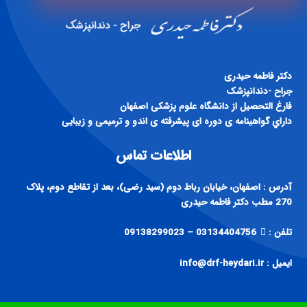
دكتر فاطمه حيدری
جراح -دندانپزشک
فارغ التحصيل از دانشگاه علوم پزشكی اصفهان
داراي گواهينامه ی دوره ای پيشرفته ی اندو و ترميمی و زيبايی
اطلاعات تماس
آدرس : اصفهان، خیابان رباط دوم (سید رضی)، بعد از تقاطع دوم، پلاک
270 مطب دکتر فاطمه حیدری
تلفن :
03134404756 – 09138299023
ایمیل : info@drf-heydari.ir