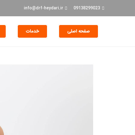
info@drf-heydari.ir
09138299023
صفحه اصلی
خدمات
جراحی و EXT دندان