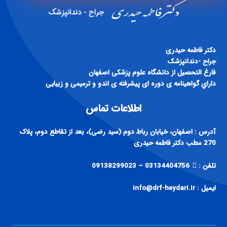
دكتر فاطمه حيدری
جراح -دندانپزشک
فارغ التحصيل از دانشگاه علوم پزشكی اصفهان
داراي گواهينامه ی دوره ای پيشرفته ی اندو و ترميمی و زيبايی
اطلاعات تماس
آدرس : اصفهان، خیابان رباط دوم (سید رضی)، بعد از تقاطع دوم، پلاک
270 مطب دکتر فاطمه حیدری
تلفن :
03134404756 – 09138299023
ایمیل : info@drf-heydari.ir