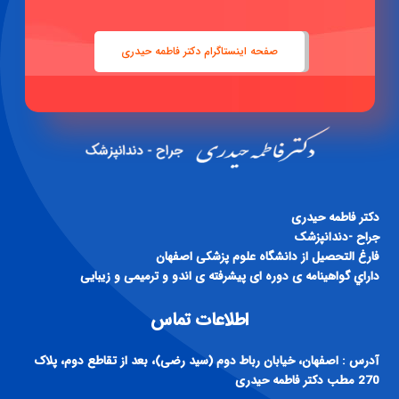
صفحه اینستاگرام دکتر فاطمه حیدری
دكتر فاطمه حيدری
جراح -دندانپزشک
فارغ التحصيل از دانشگاه علوم پزشكی اصفهان
داراي گواهينامه ی دوره ای پيشرفته ی اندو و ترميمی و زيبايی
اطلاعات تماس
آدرس : اصفهان، خیابان رباط دوم (سید رضی)، بعد از تقاطع دوم، پلاک
270 مطب دکتر فاطمه حیدری