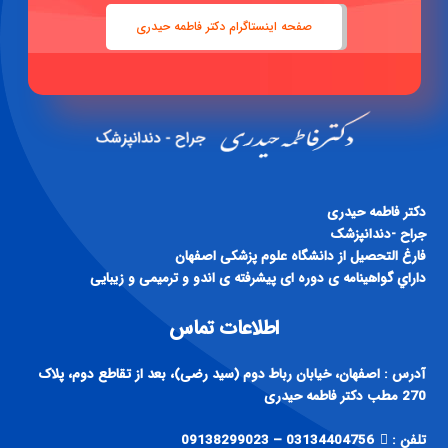
صفحه اینستاگرام دکتر فاطمه حیدری
دكتر فاطمه حيدری
جراح -دندانپزشک
فارغ التحصيل از دانشگاه علوم پزشكی اصفهان
داراي گواهينامه ی دوره ای پيشرفته ی اندو و ترميمی و زيبايی
اطلاعات تماس
آدرس : اصفهان، خیابان رباط دوم (سید رضی)، بعد از تقاطع دوم، پلاک
270 مطب دکتر فاطمه حیدری
تلفن :
03134404756 – 09138299023