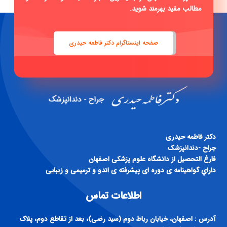
مطالب مفید بهرمند شوید.
صفحه اینستاگرام دکتر فاطمه حیدری
دكتر فاطمه حيدری
جراح -دندانپزشک
فارغ التحصيل از دانشگاه علوم پزشكی اصفهان
داراي گواهينامه ی دوره ای پيشرفته ی اندو و ترميمی و زيبايی
اطلاعات تماس
آدرس : اصفهان، خیابان رباط دوم (سید رضی)، بعد از تقاطع دوم، پلاک