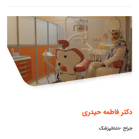
دكتر فاطمه حيدری
جراح -دندانپزشک