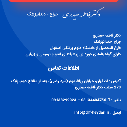
دكتر فاطمه حيدری
جراح -دندانپزشک
فارغ التحصيل از دانشگاه علوم پزشكی اصفهان
داراي گواهينامه ی دوره ای پيشرفته ی اندو و ترميمی و زيبايی
اطلاعات تماس
آدرس : اصفهان، خیابان رباط دوم (سید رضی)، بعد از تقاطع دوم، پلاک
270 مطب دکتر فاطمه حیدری
تلفن :
03134404756 – 09138299023
ایمیل : info@drf-heydari.ir