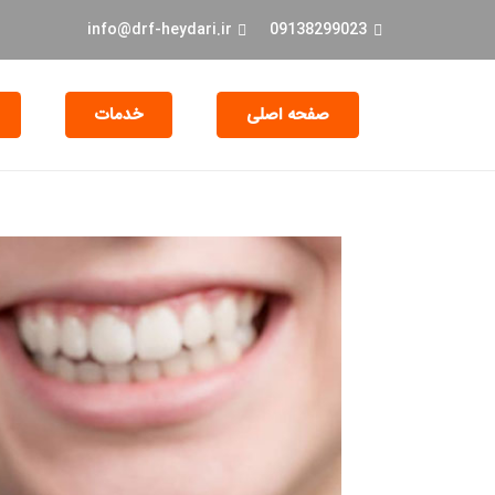
info@drf-heydari.ir
09138299023
صفحه اصلی
خدمات
جراحی و EXT دندان