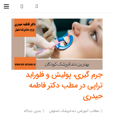
09138299023
جرم گیری، پولیش و فلوراید
تراپی در مطب دکتر فاطمه
حیدری
مطالب آموزشی دندانپزشک اصفهان
بدون دیدگاه