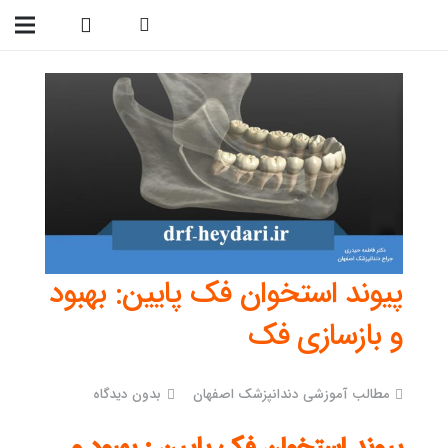
09138299023
پیوند استخوان فک پایین: بهبود
و بازسازی فک
مطالب آموزشی دندانپزشک اصفهان
بدون دیدگاه