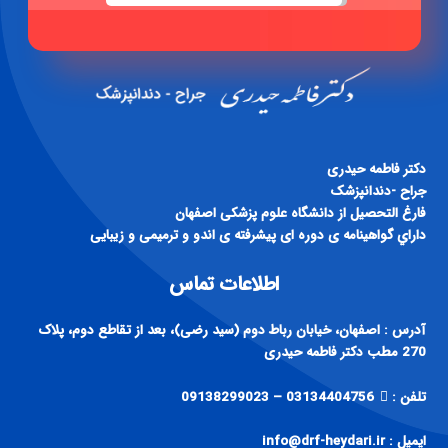
دكتر فاطمه حيدری
جراح -دندانپزشک
فارغ التحصيل از دانشگاه علوم پزشكی اصفهان
داراي گواهينامه ی دوره ای پيشرفته ی اندو و ترميمی و زيبايی
اطلاعات تماس
آدرس : اصفهان، خیابان رباط دوم (سید رضی)، بعد از تقاطع دوم، پلاک
270 مطب دکتر فاطمه حیدری
تلفن :
03134404756 – 09138299023
ایمیل : info@drf-heydari.ir