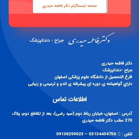
صفحه اینستاگرام دکتر فاطمه حیدری
دكتر فاطمه حيدری
جراح -دندانپزشک
فارغ التحصيل از دانشگاه علوم پزشكی اصفهان
داراي گواهينامه ی دوره ای پيشرفته ی اندو و ترميمی و زيبايی
اطلاعات تماس
آدرس : اصفهان، خیابان رباط دوم (سید رضی)، بعد از تقاطع دوم، پلاک
270 مطب دکتر فاطمه حیدری
تلفن :
03134404756 – 09138299023