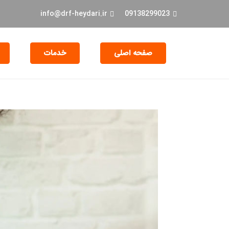
info@drf-heydari.ir
09138299023
صفحه اصلی
خدمات
جراحی و EXT دندان