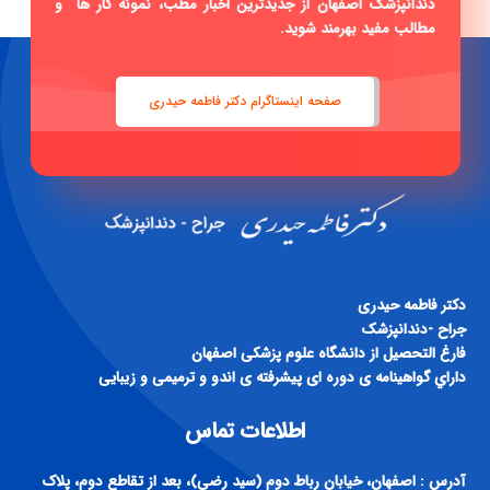
دندانپزشک اصفهان از جدیدترین اخبار مطب، نمونه کار ها و
مطالب مفید بهرمند شوید.
صفحه اینستاگرام دکتر فاطمه حیدری
دكتر فاطمه حيدری
جراح -دندانپزشک
فارغ التحصيل از دانشگاه علوم پزشكی اصفهان
داراي گواهينامه ی دوره ای پيشرفته ی اندو و ترميمی و زيبايی
اطلاعات تماس
آدرس : اصفهان، خیابان رباط دوم (سید رضی)، بعد از تقاطع دوم، پلاک