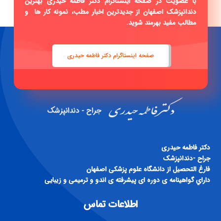
با عضویت در صفحه اینستاگرام دکتر فاطمه حیدری بهترین
دندانپزشک اصفهان از جدیدترین اخبار مطب، نمونه کار ها و
مطالب مفید بهرمند شوید.
صفحه اینستاگرام دکتر فاطمه حیدری
دكتر فاطمه حيدری
جراح -دندانپزشک
فارغ التحصيل از دانشگاه علوم پزشكی اصفهان
داراي گواهينامه ی دوره ای پيشرفته ی اندو و ترميمی و زيبايی
اطلاعات تماس