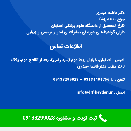
دكتر فاطمه حيدری
جراح -دندانپزشک
فارغ التحصيل از دانشگاه علوم پزشكی اصفهان
داراي گواهينامه ی دوره ای پيشرفته ی اندو و ترميمی و زيبايی
اطلاعات تماس
آدرس : اصفهان، خیابان رباط دوم (سید رضی)، بعد از تقاطع دوم، پلاک
270 مطب دکتر فاطمه حیدری
تلفن :
03134404756 – 09138299023
ایمیل : info@drf-heydari.ir
ثبت نوبت و مشاوره ‎09138299023