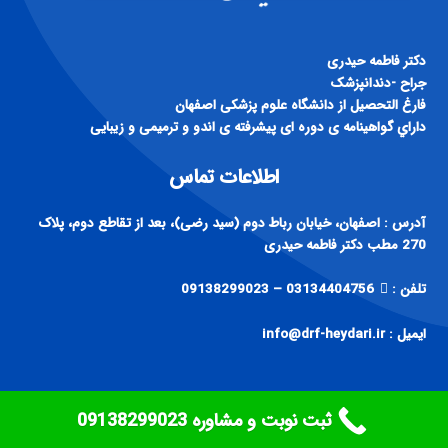
دكتر فاطمه حيدری
جراح -دندانپزشک
فارغ التحصيل از دانشگاه علوم پزشكی اصفهان
داراي گواهينامه ی دوره ای پيشرفته ی اندو و ترميمی و زيبايی
اطلاعات تماس
آدرس : اصفهان، خیابان رباط دوم (سید رضی)، بعد از تقاطع دوم، پلاک
270 مطب دکتر فاطمه حیدری
تلفن :
03134404756 – 09138299023
ایمیل : info@drf-heydari.ir
ثبت نوبت و مشاوره ‎09138299023