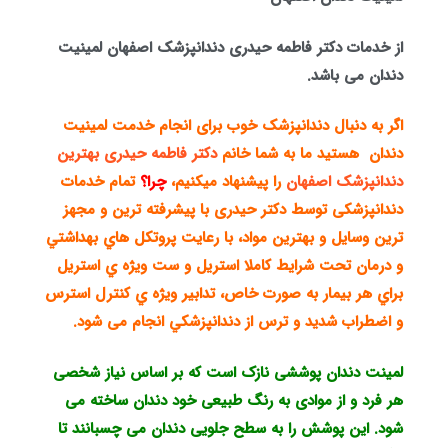
از خدمات دکتر فاطمه حیدری دندانپزشک اصفهان لمینیت
دندان می باشد.
اگر به دنبال دندانپزشک خوب برای انجام خدمت لمینیت
دندان هستید ما به شما خانم
دکتر فاطمه حیدری
بهترین
دندانپزشک اصفهان
را پیشنهاد میکنیم،
چرا؟
تمام خدمات
دندانپزشکی توسط دکتر حیدری با پيشرفته ترين و مجهز
ترين وسايل و بهترين مواد، با رعايت پروتكل هاي بهداشتي
و درمان تحت شرايط كاملا استريل و ست ويژه ي استريل
براي هر بيمار به صورت خاص، تدابير ويژه ي كنترل استرس
و اضطراب شديد و ترس از دندانپزشكي انجام می شود.
لمینت دندان پوششی نازک است که بر اساس نیاز شخصی
هر فرد و از موادی به رنگ طبیعی خود دندان ساخته می
شود. این پوشش را به سطح جلویی دندان می چسبانند تا