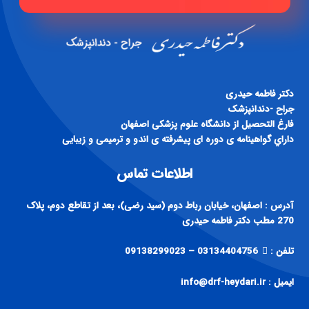
دكتر فاطمه حيدری
جراح -دندانپزشک
فارغ التحصيل از دانشگاه علوم پزشكی اصفهان
داراي گواهينامه ی دوره ای پيشرفته ی اندو و ترميمی و زيبايی
اطلاعات تماس
آدرس : اصفهان، خیابان رباط دوم (سید رضی)، بعد از تقاطع دوم، پلاک
270 مطب دکتر فاطمه حیدری
تلفن :
03134404756 – 09138299023
ایمیل : info@drf-heydari.ir