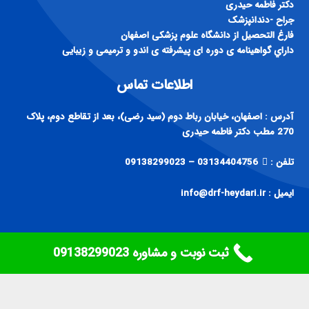
دكتر فاطمه حيدری
جراح -دندانپزشک
فارغ التحصيل از دانشگاه علوم پزشكی اصفهان
داراي گواهينامه ی دوره ای پيشرفته ی اندو و ترميمی و زيبايی
اطلاعات تماس
آدرس : اصفهان، خیابان رباط دوم (سید رضی)، بعد از تقاطع دوم، پلاک
270 مطب دکتر فاطمه حیدری
تلفن :
03134404756 – 09138299023
ایمیل : info@drf-heydari.ir
ثبت نوبت و مشاوره ‎09138299023