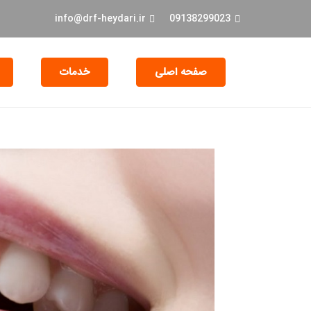
info@drf-heydari.ir
09138299023
صفحه اصلی
خدمات
جراحی و EXT دندان