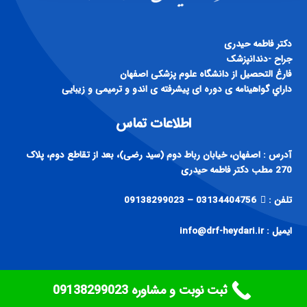
دكتر فاطمه حيدری
جراح -دندانپزشک
فارغ التحصيل از دانشگاه علوم پزشكی اصفهان
داراي گواهينامه ی دوره ای پيشرفته ی اندو و ترميمی و زيبايی
اطلاعات تماس
آدرس : اصفهان، خیابان رباط دوم (سید رضی)، بعد از تقاطع دوم، پلاک
270 مطب دکتر فاطمه حیدری
تلفن :
03134404756 – 09138299023
ایمیل : info@drf-heydari.ir
ثبت نوبت و مشاوره ‎09138299023