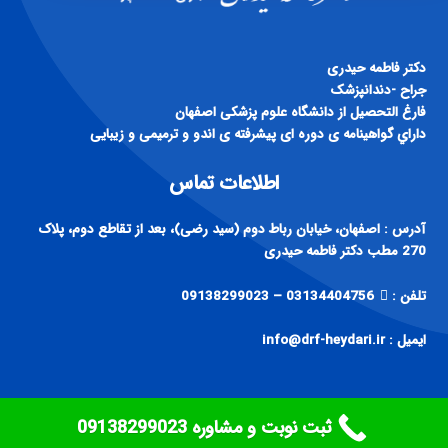
دكتر فاطمه حيدری
جراح -دندانپزشک
فارغ التحصيل از دانشگاه علوم پزشكی اصفهان
داراي گواهينامه ی دوره ای پيشرفته ی اندو و ترميمی و زيبايی
اطلاعات تماس
آدرس : اصفهان، خیابان رباط دوم (سید رضی)، بعد از تقاطع دوم، پلاک
270 مطب دکتر فاطمه حیدری
تلفن :
03134404756 – 09138299023
ایمیل : info@drf-heydari.ir
ثبت نوبت و مشاوره ‎09138299023