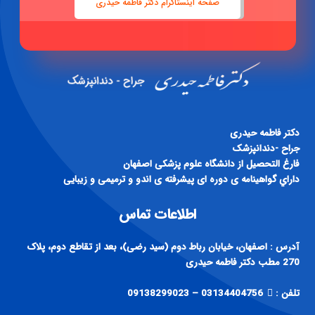
صفحه اینستاگرام دکتر فاطمه حیدری
دكتر فاطمه حيدری
جراح -دندانپزشک
فارغ التحصيل از دانشگاه علوم پزشكی اصفهان
داراي گواهينامه ی دوره ای پيشرفته ی اندو و ترميمی و زيبايی
اطلاعات تماس
آدرس : اصفهان، خیابان رباط دوم (سید رضی)، بعد از تقاطع دوم، پلاک
270 مطب دکتر فاطمه حیدری
تلفن :
03134404756 – 09138299023