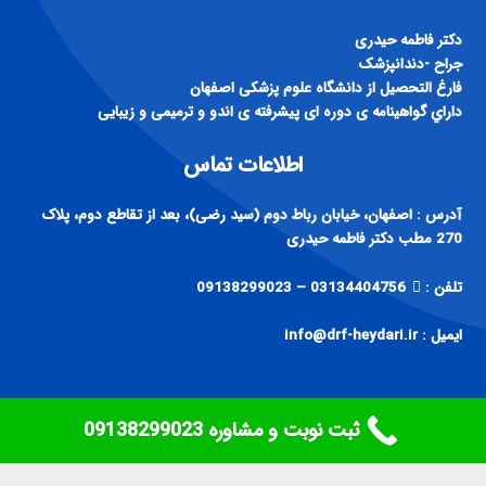
دكتر فاطمه حيدری
جراح -دندانپزشک
فارغ التحصيل از دانشگاه علوم پزشكی اصفهان
داراي گواهينامه ی دوره ای پيشرفته ی اندو و ترميمی و زيبايی
اطلاعات تماس
آدرس : اصفهان، خیابان رباط دوم (سید رضی)، بعد از تقاطع دوم، پلاک
270 مطب دکتر فاطمه حیدری
تلفن :
03134404756 – 09138299023
ایمیل : info@drf-heydari.ir
ثبت نوبت و مشاوره ‎09138299023