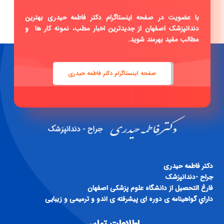
با عضویت در صفحه اینستاگرام دکتر فاطمه حیدری بهترین
دندانپزشک اصفهان از جدیدترین اخبار مطب، نمونه کار ها و
مطالب مفید بهرمند شوید.
صفحه اینستاگرام دکتر فاطمه حیدری
دكتر فاطمه حيدری
جراح -دندانپزشک
فارغ التحصيل از دانشگاه علوم پزشكی اصفهان
داراي گواهينامه ی دوره ای پيشرفته ی اندو و ترميمی و زيبايی